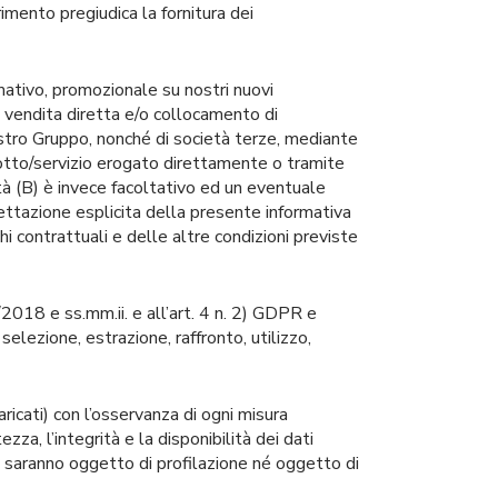
mento pregiudica la fornitura dei
rmativo, promozionale su nostri nuovi
2) vendita diretta e/o collocamento di
nostro Gruppo, nonché di società terze, mediante
rodotto/servizio erogato direttamente o tramite
lità (B) è invece facoltativo ed un eventuale
ccettazione esplicita della presente informativa
 contrattuali e delle altre condizioni previste
2018 e ss.mm.ii. e all’art. 4 n. 2) GDPR e
elezione, estrazione, raffronto, utilizzo,
ricati) con l’osservanza di ogni misura
za, l’integrità e la disponibilità dei dati
on saranno oggetto di profilazione né oggetto di