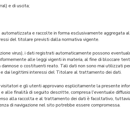
al) e di uscita;
 automatizzata e raccolte in forma esclusivamente aggregata al f
eressi del titolare previsti dalla normativa vigente.
rilevazione virus), i dati registrati automaticamente possono eve
conformemente alle leggi vigenti in materia, al fine di bloccare t
 dannose o costituenti reato. Tali dati non sono mai utilizzati per 
i e dai legittimi interessi del Titolare al trattamento dei dati.
i visitatori e gli utenti approvano esplicitamente la presente in
 e alle finalità di seguito descritte, compresa l'eventuale diffusi
nsenso alla raccolta e al trattamento dei dati è facoltativo, tutt
perienza di navigazione nel sito potrebbe essere compromessa.