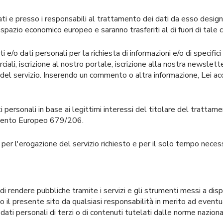
ati e presso i responsabili al trattamento dei dati da esso designa
lo spazio economico europeo e saranno trasferiti al di fuori di ta
/o dati personali per la richiesta di informazioni e/o di specifici s
ciali, iscrizione al nostro portale, iscrizione alla nostra newslett
e del servizio. Inserendo un commento o altra informazione, Lei 
i personali in base ai legittimi interessi del titolare del tratta
amento Europeo 679/206.
 per l'erogazione del servizio richiesto e per il solo tempo necessa
o di rendere pubbliche tramite i servizi e gli strumenti messi a dis
 presente sito da qualsiasi responsabilità in merito ad eventual
 dati personali di terzi o di contenuti tutelati dalle norme nazional