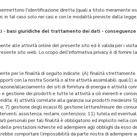
permettono l'identificazione diretta (quali a titolo meramente esem
ari, in tal caso solo nei casi e con le modalità previste dalla legge
ti - basi giuridiche del trattamento dei dati - conseguen
nte alle attività online del presente sito ed è valida per i visitat
 presente sito web. Lo scopo dell'informativa privacy è di fornire
mente per le finalità di seguito indicate. (A) finalità strettamen
porti con la nostra Società o altre attività assimilabili, quali1) a
vazione/allacciamento dei siti di fornitura di energia e attività c
e gestione dei prodotti e tutte le attività a ciò inerenti e conseg
ndita; 4) attività correlate alla garanzia sui prodotti medesimi 5)
he; 7) gestione degli incassi 8) gestione letture/misure dei consu
nterventi, assistenza, reclami, contenziosi; 11) tutela ed eventuale
dati personali per tali finalità è obbligatorio ed implicito nella c
 delle prestazioni richieste ed adempiere agli obblighi da esso de
rebbe comportare l’impossibilità da parte nostra di adempiere agl