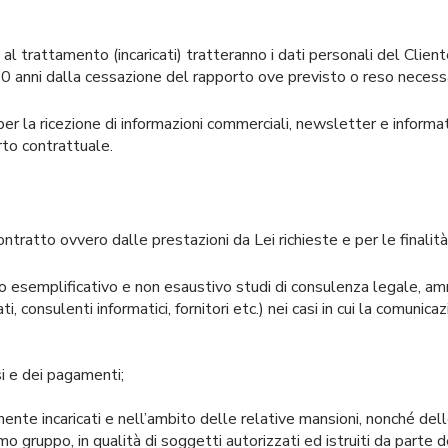
ati al trattamento (incaricati) tratteranno i dati personali del Cli
i 10 anni dalla cessazione del rapporto ove previsto o reso necess
per la ricezione di informazioni commerciali, newsletter e informat
rto contrattuale.
 contratto ovvero dalle prestazioni da Lei richieste e per le finali
olo esemplificativo e non esaustivo studi di consulenza legale, ammi
i, consulenti informatici, fornitori etc.) nei casi in cui la comunica
si e dei pagamenti;
mente incaricati e nell’ambito delle relative mansioni, nonché del
 gruppo, in qualità di soggetti autorizzati ed istruiti da parte d