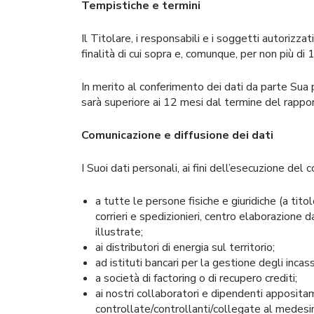
Tempistiche e termini
Il Titolare, i responsabili e i soggetti autorizz
finalità di cui sopra e, comunque, per non più d
In merito al conferimento dei dati da parte Sua 
sarà superiore ai 12 mesi dal termine del rappo
Comunicazione e diffusione dei dati
I Suoi dati personali, ai fini dell’esecuzione del
a tutte le persone fisiche e giuridiche (a tit
corrieri e spedizionieri, centro elaborazione dat
illustrate;
ai distributori di energia sul territorio;
ad istituti bancari per la gestione degli incas
a società di factoring o di recupero crediti;
ai nostri collaboratori e dipendenti apposita
controllate/controllanti/collegate al medesimo