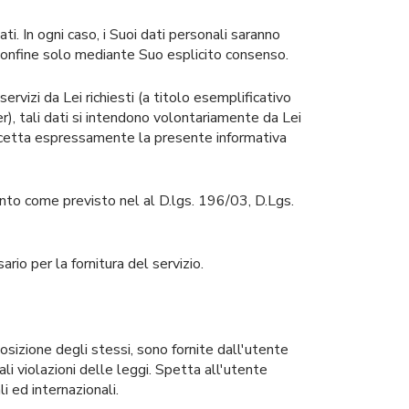
ti. In ogni caso, i Suoi dati personali saranno
le confine solo mediante Suo esplicito consenso.
ervizi da Lei richiesti (a titolo esemplificativo
er), tali dati si intendono volontariamente da Lei
accetta espressamente la presente informativa
mento come previsto nel al D.lgs. 196/03, D.Lgs.
rio per la fornitura del servizio.
posizione degli stessi, sono fornite dall'utente
i violazioni delle leggi. Spetta all'utente
i ed internazionali.