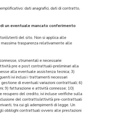
plificativo: dati anagrafici, dati di contratto,
.
ze di un eventuale mancato conferimento
ori/utenti del sito. Non si applica alle
 la massima trasparenza relativamente alle
te connesse, strumentali e necessarie
ttività pre e post contrattuali-preliminari alla
onnesse alla eventuale assistenza tecnica; 3)
uenti ivi inclusi i trattamenti necessari
 gestione di eventuali variazioni contrattuali; 6)
mi; 9) fatturazione e attività connesse; 10)
 recupero del credito, ivi incluse verifiche sulla
onclusione del contratto/attività pre-contrattuali
rivanti, tra cui gli adempimenti di legge. Un
i obblighi contrattuali ovvero alle prestazioni