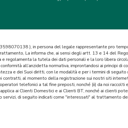
VA 03598070138 ), in persona del legale rappresentante pro te
trattamento, La informa che, ai sensi degli artt. 13 e 14 del Re
 e regolamenta la tutela dei dati personali e la loro libera circ
n conformità all’anzidetta normativa, improntandosi ai principi di co
zza e dei Suoi diritti, con le modalità e per i termini di seguito 
i contratti, al momento della registrazione sui nostri siti internet
eratori telefonici a tal fine preposti, nonché (ii) da noi raccolti 
applica ai Clienti Domestici e ai Clienti BT, nonché ai clienti poten
o servizi, di seguito indicati come "interessati" al trattamento dei