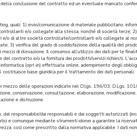
 della conclusione del contratto ed un eventuale mancato conferi
ting, quali: 1) invio/comunicazione di materiale pubblicitario, info
/controllanti e/o collegate alla stessa, nonché di società terze; 
ri e/o di altre società controllate/controllanti e/o collegate al 
ricate; 3) verifica del grado di soddisfazione della qualità del p
 mezzi di rilevazione. Il consenso all’utilizzo dei dati per le fina
e del contratto e/o la fornitura dei prodotti/servizi richiesti. L'a
nformatica (opt-in) effettuata online, adempimento degli obblighi
stituisce base giuridica per il trattamento dei dati personali.
er mezzo delle operazioni indicate nel D.lgs. 196/03, D.Lgs. 101/
ione, conservazione, consultazione, elaborazione, modificazione, s
azione e distruzione.
, dal responsabile/dai responsabili e dai soggetti autorizzati (inca
tici e comunque mediante strumenti idonei a garantire la riservatez
rezza, così come prescritto dalla normativa applicabile. I dati n