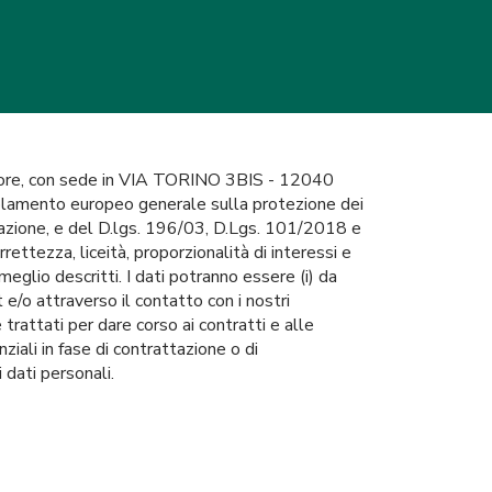
mpore, con sede in VIA TORINO 3BIS - 12040
golamento europeo generale sulla protezione dei
olazione, e del D.lgs. 196/03, D.Lgs. 101/2018 e
rrettezza, liceità, proporzionalità di interessi e
meglio descritti. I dati potranno essere (i) da
 e/o attraverso il contatto con i nostri
e trattati per dare corso ai contratti e alle
ziali in fase di contrattazione o di
 dati personali.