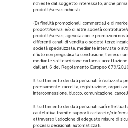
richieste dal soggetto interessato, anche prima
prodotti/servizi richiesti.
(B) finalità promozionali, commerciali e di marke
prodotti/servizi e/o di altre società controllate
prodotti/servizi, agevolazioni e promozioni nost
differenti canali di vendita o società terze inca
società specializzate, mediante interviste o altri
rifiuto non pregiudica la conclusione, l'esecuzion
mediante sottoscrizione cartacea, accettazione i
dall'art. 6 del Regolamento Europeo 679/2016 co
Il trattamento dei dati personali è realizzato p
precisamente: raccolta, registrazione, organizzaz
interconnessione, blocco, comunicazione, cancell
Il trattamento dei dati personali sarà effettuato
cautelativa tramite supporti cartacei e/o informa
attraverso l’adozione di adeguate misure di sicu
processi decisionali automatizzati.