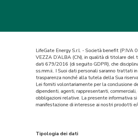
LifeGate Energy S.r.l. - Società benefit (P.I
VEZZA D’ALBA (CN), in qualità di titolare del 
dati 679/2016 (di seguito GDPR), che disciplina
ss.mm.ii.. I Suoi dati personali saranno trattati i
trasparenza nonché alla tutela della Sua riservate
Lei forniti volontariamente per la conclusione de
dipendenti, agenti, rappresentanti, commerciali, op
obbligazioni relative. La presente informativa si 
manifestazione di interesse ai nostri prodotti e/
Tipologia dei dati