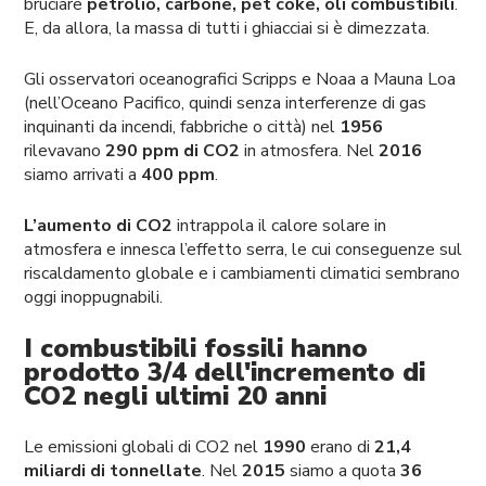
bruciare
petrolio, carbone, pet coke, oli combustibili
.
E, da allora, la massa di tutti i ghiacciai si è dimezzata.
Gli osservatori oceanografici Scripps e Noaa a Mauna Loa
(nell’Oceano Pacifico, quindi senza interferenze di gas
inquinanti da incendi, fabbriche o città) nel
1956
rilevavano
290 ppm di CO2
in atmosfera. Nel
2016
siamo arrivati a
400 ppm
.
L’aumento di CO2
intrappola il calore solare in
atmosfera e innesca l’effetto serra, le cui conseguenze sul
riscaldamento globale e i cambiamenti climatici sembrano
oggi inoppugnabili.
I combustibili fossili hanno
prodotto 3/4 dell'incremento di
CO2 negli ultimi 20 anni
Le emissioni globali di CO2 nel
1990
erano di
21,4
miliardi di tonnellate
. Nel
2015
siamo a quota
36