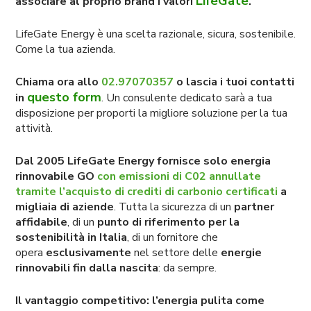
LifeGate
associare al proprio brand i valori
.
LifeGate Energy è una scelta razionale, sicura, sostenibile.
Come la tua azienda.
Chiama ora allo
02.97070357
o lascia i tuoi contatti
questo form
in
. Un consulente dedicato sarà a tua
disposizione per proporti la migliore soluzione per la tua
attività.
Dal 2005 LifeGate Energy fornisce solo energia
rinnovabile
GO
con emissioni di C02 annullate
tramite l’acquisto di crediti di carbonio certificati
a
migliaia di aziende
. Tutta la sicurezza di un
partner
affidabile
, di un
punto di riferimento per la
sostenibilità in Italia
, di un fornitore che
opera
esclusivamente
nel settore delle
energie
rinnovabili fin dalla nascita
: da sempre.
Il vantaggio competitivo: l’energia pulita come